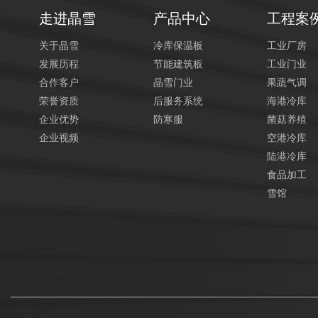
走进晶雪
产品中心
工程案
关于晶雪
冷库保温板
工业厂房
发展历程
节能建筑板
工业门业
合作客户
晶雪门业
果蔬气调
荣誉资质
后服务系统
海港冷库
企业优势
防寒服
菌菇养殖
企业视频
空港冷库
陆港冷库
食品加工
雪馆